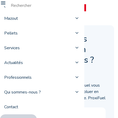
Mazout
Pellets
Pourquoi le prix des
pellets varie-t-il en
Services
fonction des régions ?
Actualités
15 janvier 2020
Professionnels
En Belgique, et selon le fournisseur auquel vous
faites appel, le prix des pellets peut évoluer en
Qui sommes-nous ?
fonction de votre situation géographique. ProxiFuel
vous explique pourquoi.
Contact