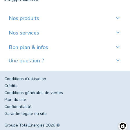
Nos produits
Commander du mazout de qualité
Commander des pellets de qualité
Nos services
Payer mensuellement
Où trouver mes pellets ?
Bon plan & infos
Nos actualités
Une question ?
Évolution du prix du mazout en Belgique
Contactez-nous
Foire aux questions
Conditions d'utilisation
Crédits
Conditions générales de ventes
Plan du site
Confidentialité
Garantie légale du site
Groupe TotalEnergies 2026 ©