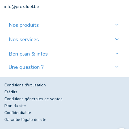
info@proxifuel.be
Nos produits
Commander du mazout de qualité
Commander des pellets de qualité
Nos services
Payer mensuellement
Où trouver mes pellets ?
Bon plan & infos
Nos actualités
Une question ?
Évolution du prix du mazout en Belgique
Contactez-nous
Foire aux questions
Conditions d'utilisation
Crédits
Conditions générales de ventes
Plan du site
Confidentialité
Garantie légale du site