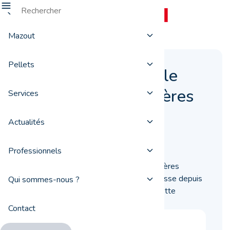
Mazout
Pellets
Prix du pellet: quelle
évolution ces dernières
Services
années?
Actualités
10 juin 2022
Professionnels
Relativement stable au cours des dernières
années, le prix du pellet évolue à la hausse depuis
Qui sommes-nous ?
quelques mois. Nous vous détaillons cette
évolution.
Contact