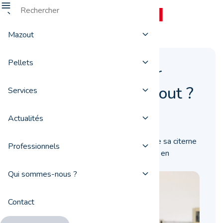
Mazout
Pellets
Pourquoi entretenir
votre citerne à mazout ?
Services
02 avril 2024
Actualités
Il est important de réaliser l’entretien de sa citerne
Professionnels
à mazout de façon régulière. Nous vous en
expliquons toutes les raisons.
Qui sommes-nous ?
Contact