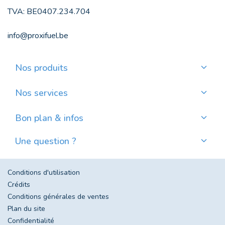
TVA: BE0407.234.704
info@proxifuel.be
Nos produits
Commander du mazout de qualité
Commander des pellets de qualité
Nos services
Payer mensuellement
Où trouver mes pellets ?
Bon plan & infos
Nos actualités
Une question ?
Évolution du prix du mazout en Belgique
Contactez-nous
Foire aux questions
Conditions d'utilisation
Crédits
Conditions générales de ventes
Plan du site
Confidentialité