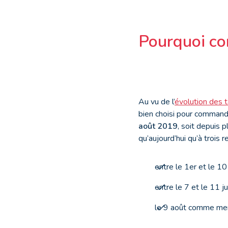
Pourquoi co
Au vu de l’
évolution des t
bien choisi pour command
août
2019
, soit depuis 
qu’aujourd’hui qu’à trois r
entre le 1
er
et le 10 
entre le 7 et le 11 jui
le 9 août comme men