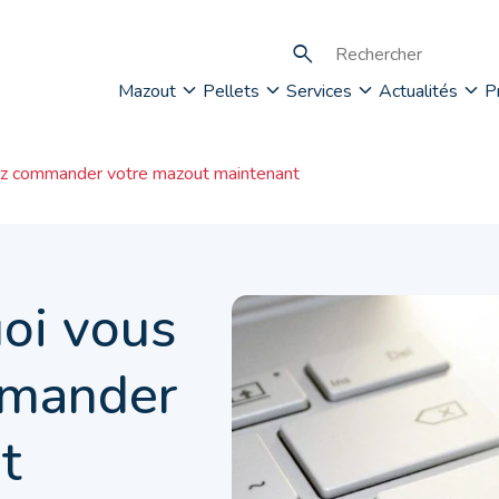
Mazout
Pellets
Services
Actualités
P
iez commander votre mazout maintenant
uoi vous
mmander
t