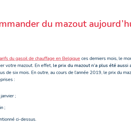
mmander du mazout aujourd’hu
arifs du gasoil de chauffage en Belgique
ces derniers mois, le mo
er votre mazout. En effet,
le prix du mazout n’a plus été aussi a
plus de six mois. En outre, au cours de l’année 2019, le prix du ma
eprises :
janvier ;
n ;
tionné ci-dessus.