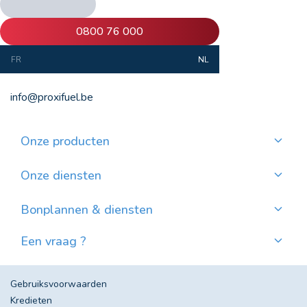
BCE: 0407.234.704
0800 76 000
FR
NL
VAT: BE0407.234.704
info@proxifuel.be
Onze producten
Kwaliteitsmazout bestellen
Kwalitatievepellets bestellen
Onze diensten
Maandelijkse betaling
Waar pellets vinden?
Bonplannen & diensten
Nieuws
Een vraag ?
Evolutie van de Mazoutprijs in België
Contacteer ons!
Veel gestelde vragen
Gebruiksvoorwaarden
Kredieten