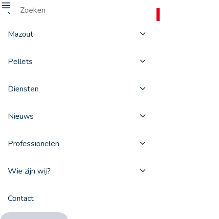
Mazout
Nieuws
Pellets
Diensten
Nieuws
Professionelen
ProxiFuel SA
Anspachlaan 1 box 2
1000 Brussels
Wie zijn wij?
BCE: 0407.234.704
Contact
VAT: BE0407.234.704