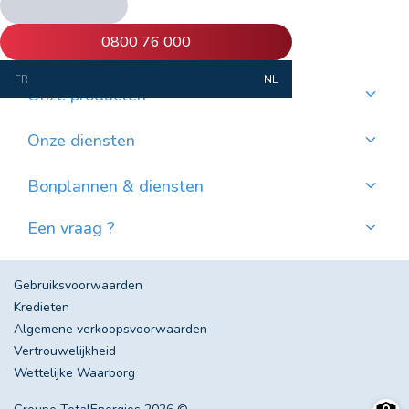
info@proxifuel.be
0800 76 000
FR
NL
Onze producten
Kwaliteitsmazout bestellen
Kwalitatievepellets bestellen
Onze diensten
Maandelijkse betaling
Waar pellets vinden?
Bonplannen & diensten
Nieuws
Een vraag ?
Evolutie van de Mazoutprijs in België
Contacteer ons!
Veel gestelde vragen
Gebruiksvoorwaarden
Kredieten
Algemene verkoopsvoorwaarden
Vertrouwelijkheid
Wettelijke Waarborg