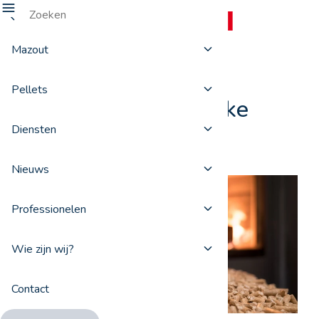
Mazout
Premium pellets, het
Pellets
comfort van natuurlijke
Diensten
warmte
Nieuws
Professionelen
Wie zijn wij?
Contact