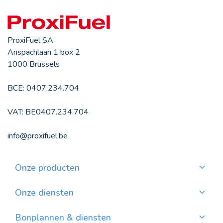
ProxiFuel SA
Anspachlaan 1 box 2
1000 Brussels
BCE: 0407.234.704
VAT: BE0407.234.704
info@proxifuel.be
Onze producten
Kwaliteitsmazout bestellen
Kwalitatievepellets bestellen
Onze diensten
Maandelijkse betaling
Waar pellets vinden?
Bonplannen & diensten