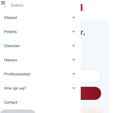
Mazout
Warmte aan je deur,
Pellets
snel en eenvoudig
Diensten
Mazout
Pellets
Nieuws
Professionelen
Wie zijn wij?
Bestellen
Contact