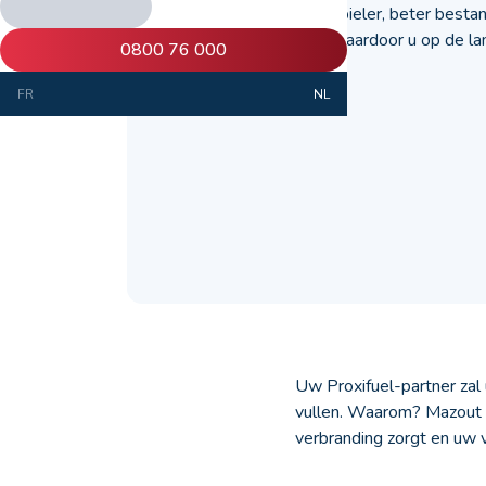
Mazout Ultra is stabieler, beter best
beter rendement, waardoor u op de lan
0800 76 000
besparen.
FR
NL
Uw Proxifuel-partner zal
vullen. Waarom? Mazout U
verbranding zorgt en uw 