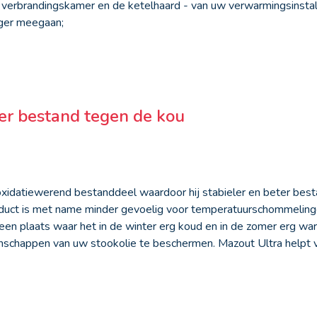
de verbrandingskamer en de ketelhaard - van uw verwarmingsinstall
nger meegaan;
ter bestand tegen de kou
xidatiewerend bestanddeel waardoor hij stabieler en beter best
uct is met name minder gevoelig voor temperatuurschommeling
 een plaats waar het in de winter erg koud en in de zomer erg w
schappen van uw stookolie te beschermen. Mazout Ultra helpt v