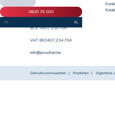
ProxiFuel SA
Kwali
Anspachlaan 1 box 2
Kwali
0800 76 000
1000 Brussels
FR
NL
BCE: 0407.234.704
VAT: BE0407.234.704
info@proxifuel.be
Gebruiksvoorwaarden
Kredieten
Algemene 