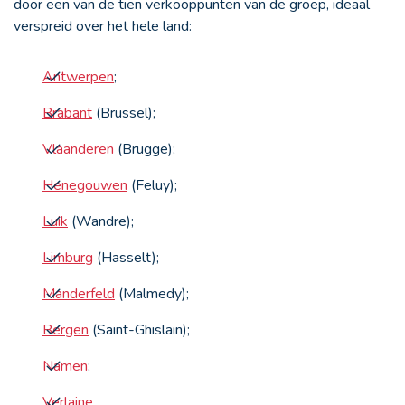
door een van de tien verkooppunten van de groep, ideaal
verspreid over het hele land:
Antwerpen
;
Brabant
(Brussel);
Vlaanderen
(Brugge);
Henegouwen
(Feluy);
Luik
(Wandre);
Limburg
(Hasselt);
Manderfeld
(Malmedy);
Bergen
(Saint-Ghislain);
Namen
;
Verlaine
.