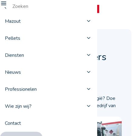
Mazout
Pellets
Wie zijn de
stookolieleveranciers
Diensten
van ProxiFuel?
Nieuws
16 april 2024
Professionelen
Zoekt u een stookolieleverancier in België? Doe
een beroep op ProxiFuel, een dochterbedrijf van
Wie zijn wij?
TotalEnergies, voor kwaliteitsservice.
Contact