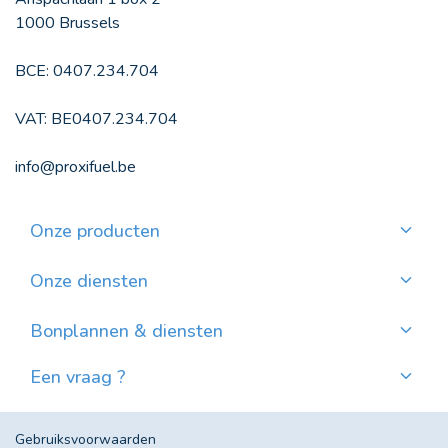
1000 Brussels
BCE: 0407.234.704
VAT: BE0407.234.704
info@proxifuel.be
Onze producten
Kwaliteitsmazout bestellen
Kwalitatievepellets bestellen
Onze diensten
Maandelijkse betaling
Waar pellets vinden?
Bonplannen & diensten
Nieuws
Een vraag ?
Evolutie van de Mazoutprijs in België
Contacteer ons!
Veel gestelde vragen
Gebruiksvoorwaarden