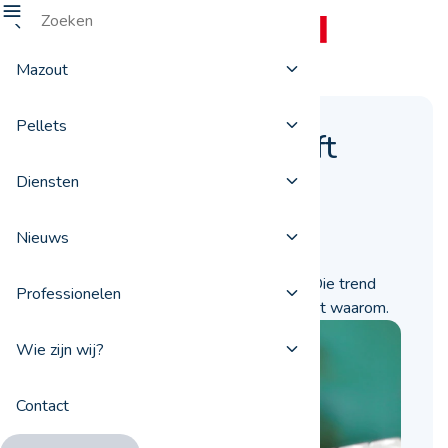
Mazout
Pellets
De mazoutprijs blijft
dalen
Diensten
01 mei 2023
Nieuws
Al maandenlang daalt de mazoutprijs. Die trend
Professionelen
zet zich deze week voort. We leggen uit waarom.
Wie zijn wij?
Contact