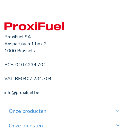
ProxiFuel SA
Anspachlaan 1 box 2
1000 Brussels
BCE: 0407.234.704
VAT: BE0407.234.704
info@proxifuel.be
Onze producten
Kwaliteitsmazout bestellen
Kwalitatievepellets bestellen
Onze diensten