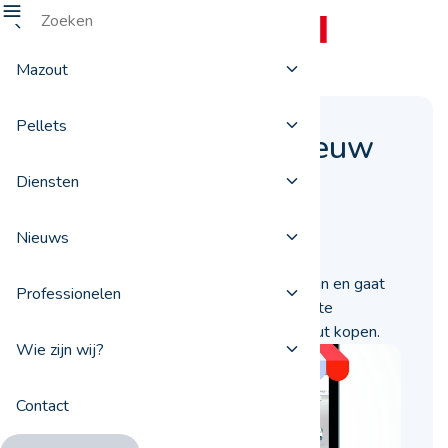
Mazout
Pellets
ProxiFuel in een nieuw
kleedje
Diensten
19 juli 2017
Nieuws
ProxiFuel meet zich een nieuwe look aan en gaat
Professionelen
digitaal! Voortaan kunt u op onze website
rechtstreeks en online pellets en mazout kopen.
Wie zijn wij?
Contact