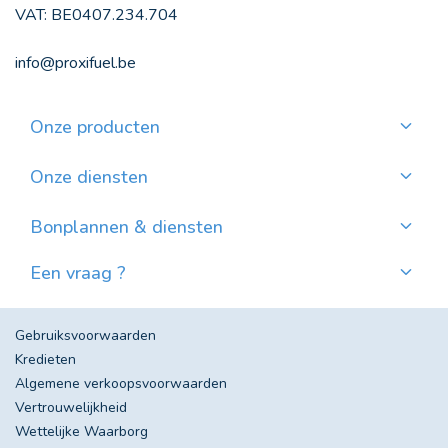
VAT: BE0407.234.704
info@proxifuel.be
Onze producten
Kwaliteitsmazout bestellen
Kwalitatievepellets bestellen
Onze diensten
Maandelijkse betaling
Waar pellets vinden?
Bonplannen & diensten
Nieuws
Een vraag ?
Evolutie van de Mazoutprijs in België
Contacteer ons!
Veel gestelde vragen
Gebruiksvoorwaarden
Kredieten
Algemene verkoopsvoorwaarden
Vertrouwelijkheid
Wettelijke Waarborg