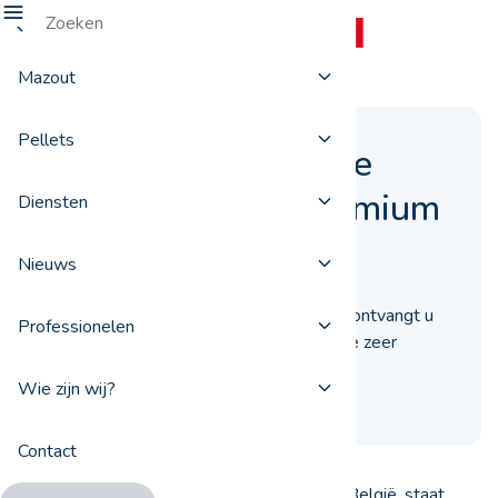
Mazout
Pellets
Alles weten over de
TOTAL Pellets Premium
Diensten
04 oktober 2018
Nieuws
Als u uw pellets bestelt via ProxiFuel, ontvangt u
Professionelen
TOTAL Pellets Premium. Zoom op deze zeer
performante verwarmingsbrandstof.
Wie zijn wij?
Contact
Via onze elf antennes in alle uithoeken van België, staat