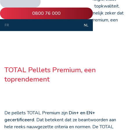
ProxiFuel in voor de
levering van pellets
van topkwaliteit.
Door te vertrouwen op ProxiFuel, bent u namelijk zeker dat
0800 76 000
u zich kunt verwarmen met TOTAL Pellets Premium, een
FR
NL
schone en efficiënte energie
.
TOTAL Pellets Premium, een
toprendement
De pellets TOTAL Premium zijn
Din+ en EN+
gecertificeerd
. Dat betekent dat ze beantwoorden aan
hele reeks nauwgezette criteria en normen. De TOTAL