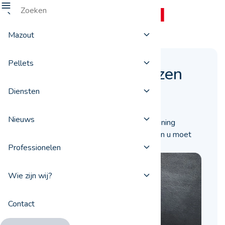
Mazout
Pellets
Een pelletketel kiezen
Diensten
12 juni 2019
Nieuws
Wilt u een nieuwe pelletketel in uw woning
plaatsen? Ontdek hier dan alles waaraan u moet
denken voor u een toestel koopt.
Professionelen
Wie zijn wij?
Contact