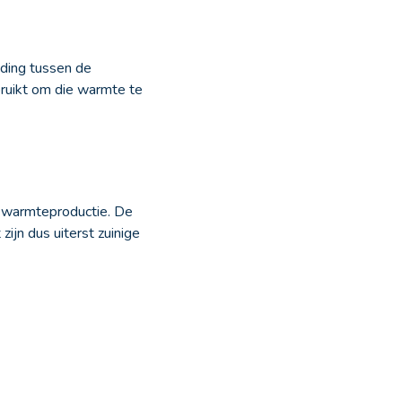
uding tussen de
bruikt om die warmte te
e warmteproductie. De
jn dus uiterst zuinige