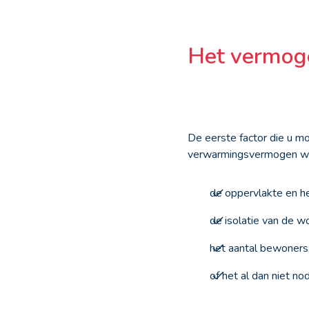
Het vermoge
De eerste factor die u m
verwarmingsvermogen word
de oppervlakte en h
de isolatie van de w
het aantal bewoners
of het al dan niet n