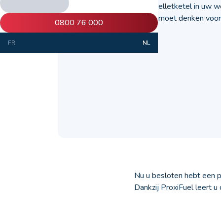
Wilt u een nieuwe pelletketel in uw w
dan alles waaraan u moet denken voor
0800 76 000
FR
NL
Nu u besloten hebt een p
Dankzij ProxiFuel leert 