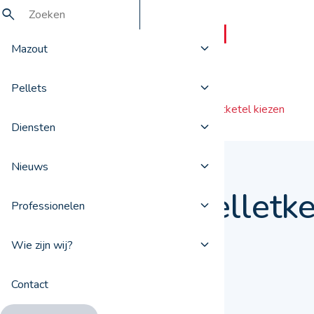
Mazout
Pellets
Nieuws
Een pelletketel kiezen
Diensten
Nieuws
Een pelletke
Professionelen
kiezen
Wie zijn wij?
Contact
12 juni 2019