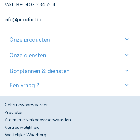
VAT: BE0407.234.704
info@proxifuel.be
Onze producten
Kwaliteitsmazout bestellen
Kwalitatievepellets bestellen
Onze diensten
Maandelijkse betaling
Waar pellets vinden?
Bonplannen & diensten
Nieuws
Een vraag ?
Evolutie van de Mazoutprijs in België
Contacteer ons!
Veel gestelde vragen
Gebruiksvoorwaarden
Kredieten
Algemene verkoopsvoorwaarden
Vertrouwelijkheid
Wettelijke Waarborg