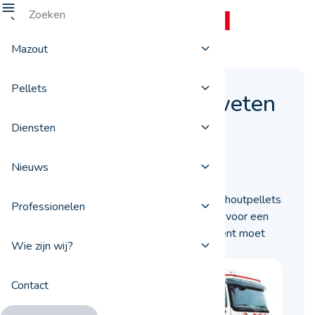
Mazout
Pellets
Alles wat u moet weten
over pelletsilo's
Diensten
24 juli 2019
Nieuws
Overweegt u centrale verwarming met houtpellets
Professionelen
te installeren, dan zult u moeten kiezen voor een
pelletsilo. Ontdek alles wat u hieromtrent moet
Wie zijn wij?
weten.
Contact