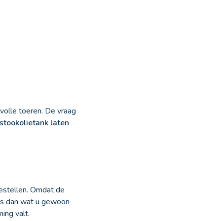
volle toeren. De vraag
stookolietank laten
bestellen. Omdat de
r is dan wat u gewoon
ming valt.