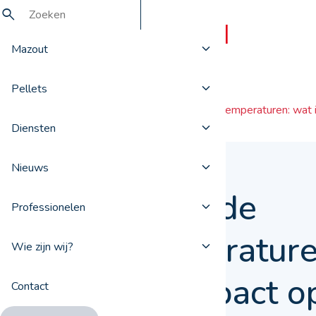
Mazout
Pellets
Nieuws
Dalende temperaturen: wat i
Diensten
Nieuws
Dalende
Professionelen
temperature
Wie zijn wij?
de impact o
Contact