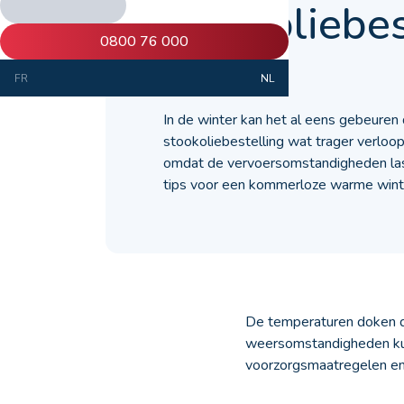
stookoliebes
0800 76 000
30 januari 2019
FR
NL
In de winter kan het al eens gebeuren
stookoliebestelling wat trager verloop
omdat de vervoersomstandigheden lasti
tips voor een kommerloze warme wint
De temperaturen doken de
weersomstandigheden kun
voorzorgsmaatregelen e