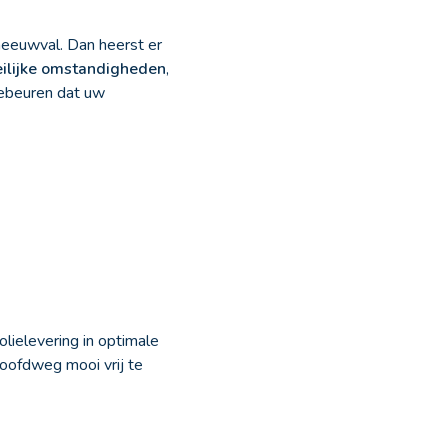
neeuwval. Dan heerst er
eilijke omstandigheden
,
gebeuren dat uw
lielevering in optimale
oofdweg mooi vrij te