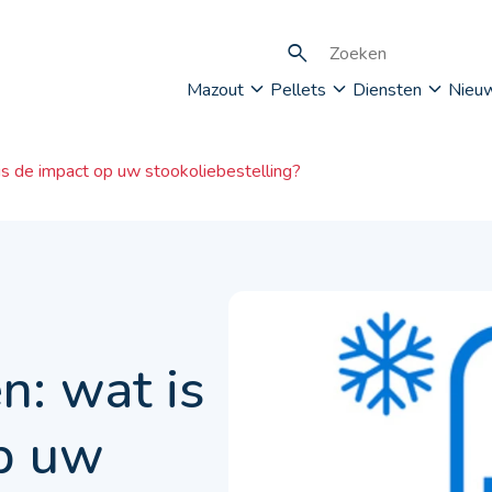
Mazout
Pellets
Diensten
Nieu
s de impact op uw stookoliebestelling?
n: wat is
p uw