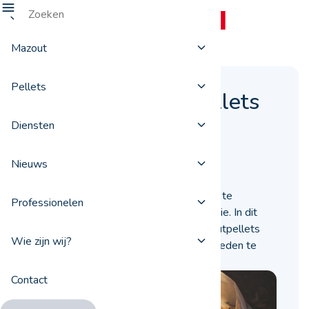
Mazout
Pellets
Hoe kunt u houtpellets
goed bewaren?
Diensten
16 juli 2024
Nieuws
Het is erg belangrijk om pellets correct te
Professionelen
bewaren voor hun verbrandingsefficiëntie. In dit
artikel geven we u tips om thuis uw houtpellets
Wie zijn wij?
het hele jaar door in goede omstandigheden te
bewaren.
Contact