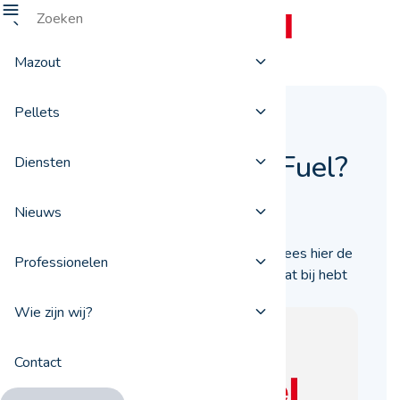
Mazout
Pellets
Waarom stookolie
bestellen via ProxiFuel?
Diensten
11 mei 2018
Nieuws
U moet binnenkort stookolie inslaan? Lees hier de
Professionelen
vijf belangrijke redenen waarom u er baat bij hebt
stookolie te bestellen via ProxiFuel.be.
Wie zijn wij?
Contact