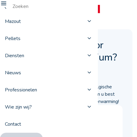
Mazout
Pellets
Waarom kiezen voor
Total Pellets Premium?
Diensten
21 juni 2021
Nieuws
Er zijn heel wat pelletmerken op de Belgische
Professionelen
markt. In dit artikel vertellen we waarom u best
Total Pellets Premium kiest voor uw verwarming!
Wie zijn wij?
Contact