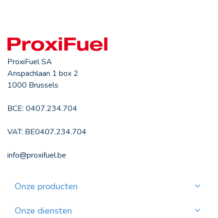
ProxiFuel SA
Anspachlaan 1 box 2
1000 Brussels
BCE: 0407.234.704
VAT: BE0407.234.704
info@proxifuel.be
Onze producten
Kwaliteitsmazout bestellen
Kwalitatievepellets bestellen
Onze diensten