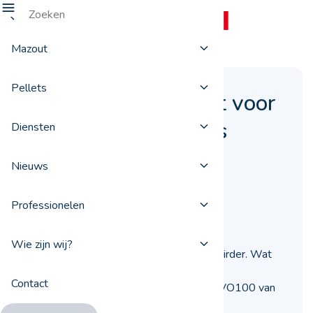
Mazout
Pellets
Wat is de toekomst voor
biobrandstoffen als
Diensten
HVO100 van
Nieuws
TotalEnergies?
Professionelen
23 januari 2024
Wie zijn wij?
Biobrandstoffen worden steeds populairder. Wat
heeft de toekomst in petto voor deze
Contact
milieuvriendelijkere producten, zoals HVO100 van
TotalEnergies?