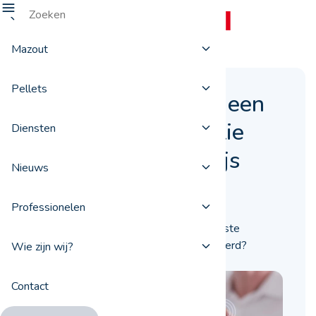
Mazout
Pellets
1e semester 2020: een
verrassende evolutie
Diensten
van de stookolieprijs
Nieuws
22 juni 2020
Professionelen
Hoe is de stookolieprijs tijdens het eerste
semester van 2020 in België geëvolueerd?
Wie zijn wij?
ProxiFuel zoekt het voor u uit.
Contact