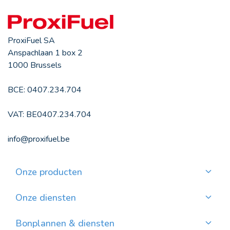
ProxiFuel SA
Anspachlaan 1 box 2
1000 Brussels
BCE: 0407.234.704
VAT: BE0407.234.704
info@proxifuel.be
Onze producten
Kwaliteitsmazout bestellen
Kwalitatievepellets bestellen
Onze diensten
Maandelijkse betaling
Waar pellets vinden?
Bonplannen & diensten