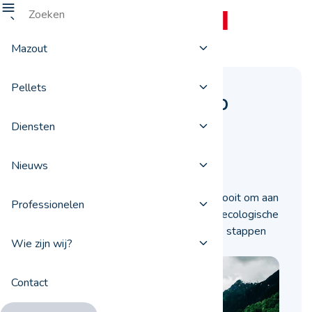
Mazout
Pellets
Hoe stapt u over op
HVO100?
Diensten
27 februari 2024
Nieuws
Vandaag de dag is het belangrijker dan ooit om aan
Professionelen
het milieu te denken. Ontdek hoe u uw ecologische
voetafdruk kunt verkleinen door over te stappen
Wie zijn wij?
op HVO100.
Contact