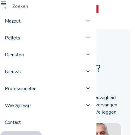
Mazout
Pellets
Wanneer uw
stookolietank
Diensten
vervangen? En hoe?
Nieuws
29 maart 2021
Professionelen
Een stookolietank gaat niet tot in de eeuwigheid
mee. Maar wanneer dient u uw tank te vervangen
Wie zijn wij?
en hoe moet u precies te werk gaan? We leggen
het graag voor u uit!
Contact