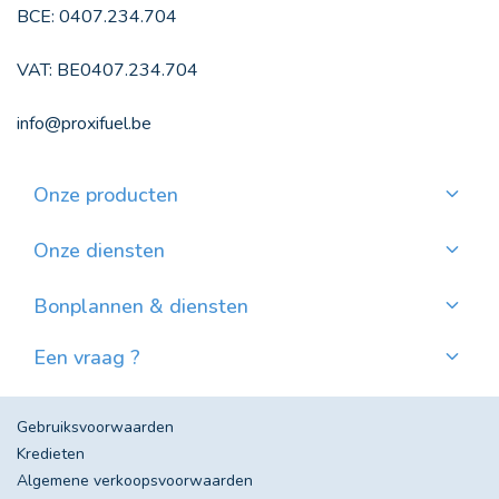
BCE: 0407.234.704
VAT: BE0407.234.704
info@proxifuel.be
Onze producten
Kwaliteitsmazout bestellen
Kwalitatievepellets bestellen
Onze diensten
Maandelijkse betaling
Waar pellets vinden?
Bonplannen & diensten
Nieuws
Een vraag ?
Evolutie van de Mazoutprijs in België
Contacteer ons!
Veel gestelde vragen
Gebruiksvoorwaarden
Kredieten
Algemene verkoopsvoorwaarden