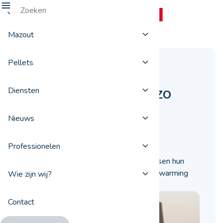
Mazout
Pellets
Waarom is
pelletverwarming zo
Diensten
populair?
Nieuws
22 juli 2020
Professionelen
In België verwarmen steeds meer mensen hun
woning met pellets. Deze vorm van verwarming
Wie zijn wij?
heeft dan ook heel wat voordelen.
Contact