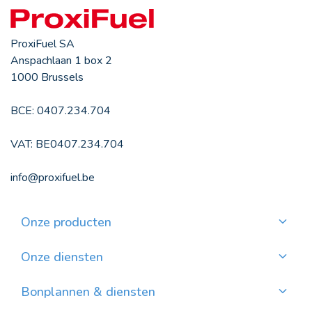
ProxiFuel SA
Anspachlaan 1 box 2
1000 Brussels
BCE: 0407.234.704
VAT: BE0407.234.704
info@proxifuel.be
Onze producten
Kwaliteitsmazout bestellen
Kwalitatievepellets bestellen
Onze diensten
Maandelijkse betaling
Waar pellets vinden?
Bonplannen & diensten
Nieuws