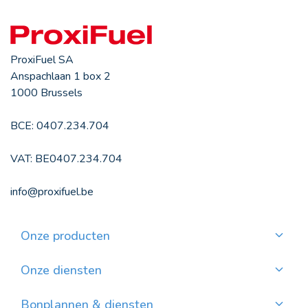
ProxiFuel SA
Anspachlaan 1 box 2
1000 Brussels
BCE: 0407.234.704
VAT: BE0407.234.704
info@proxifuel.be
Onze producten
Kwaliteitsmazout bestellen
Kwalitatievepellets bestellen
Onze diensten
Maandelijkse betaling
Waar pellets vinden?
Bonplannen & diensten