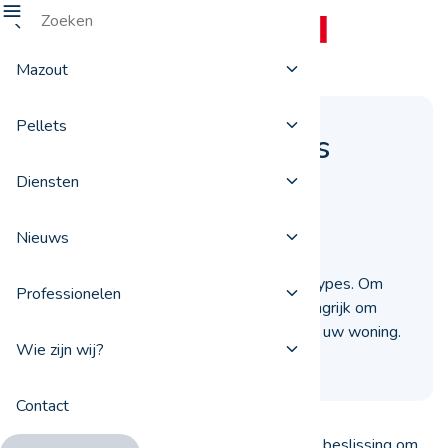
Mazout
Pellets
Welke mazouttanks
bestaan er?
Diensten
03 april 2023
Nieuws
Mazouttanks bestaan in verschillende types. Om
Professionelen
de juiste tank te kiezen, is het erg belangrijk om
rekening te houden met de indeling van uw woning.
Wie zijn wij?
Contact
Materiaalkeuze, plaats, aantal lagen ... Bij de beslissing om