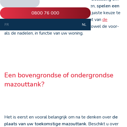
een mazouttank te vervangen of te installeren,
spelen een
aantal factoren een rol
. Om u te helpen de juiste keuze te
0800 76 000
maken, geven we u in dit artikel een overzicht van
de
FR
NL
verschillende mazouttanks
. We vermelden zowel de voor-
als de nadelen, in functie van uw woning.
Een bovengrondse of ondergrondse
mazouttank?
Het is eerst en vooral belangrijk om na te denken over
de
plaats van uw toekomstige mazouttank
. Beschikt u over