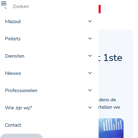
Mazout
Pellets
Evolutie van de
stookolieprijs in het 1ste
Diensten
halfjaar
Nieuws
03 juli 2019
Professionelen
Hoe is de stookolieprijs geëvolueerd tijdens de
eerste zes maanden van 2019? Dat vertellen we
Wie zijn wij?
u hieronder in detail.
Contact