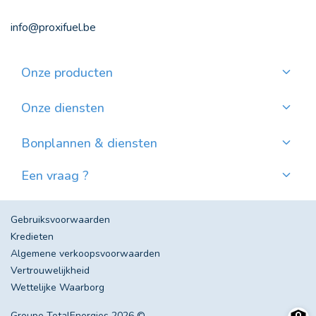
info@proxifuel.be
Onze producten
Kwaliteitsmazout bestellen
Kwalitatievepellets bestellen
Onze diensten
Maandelijkse betaling
Waar pellets vinden?
Bonplannen & diensten
Nieuws
Een vraag ?
Evolutie van de Mazoutprijs in België
Contacteer ons!
Veel gestelde vragen
Gebruiksvoorwaarden
Kredieten
Algemene verkoopsvoorwaarden
Vertrouwelijkheid
Wettelijke Waarborg
Groupe TotalEnergies 2026 ©