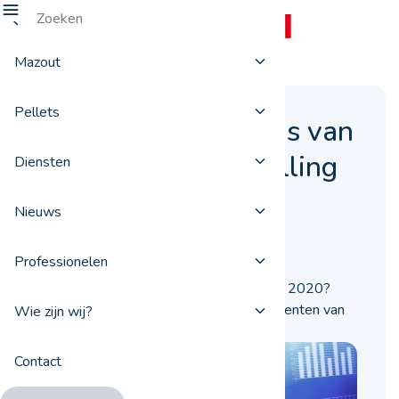
Mazout
Pellets
Terugblik op de prijs van
een stookoliebestelling
Diensten
in 2020
Nieuws
09 december 2020
Professionelen
Hoe is de stookolieprijs geëvolueerd in 2020?
ProxiFuel blikt terug op de sleutelmomenten van
Wie zijn wij?
dit bijzondere jaar.
Contact