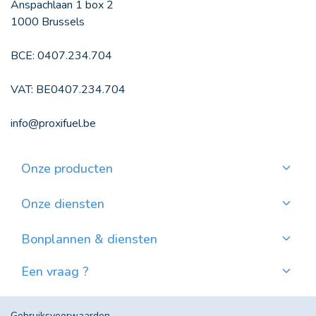
Anspachlaan 1 box 2
1000 Brussels
BCE: 0407.234.704
VAT: BE0407.234.704
info@proxifuel.be
Onze producten
Kwaliteitsmazout bestellen
Kwalitatievepellets bestellen
Onze diensten
Maandelijkse betaling
Waar pellets vinden?
Bonplannen & diensten
Nieuws
Een vraag ?
Evolutie van de Mazoutprijs in België
Contacteer ons!
Veel gestelde vragen
Gebruiksvoorwaarden