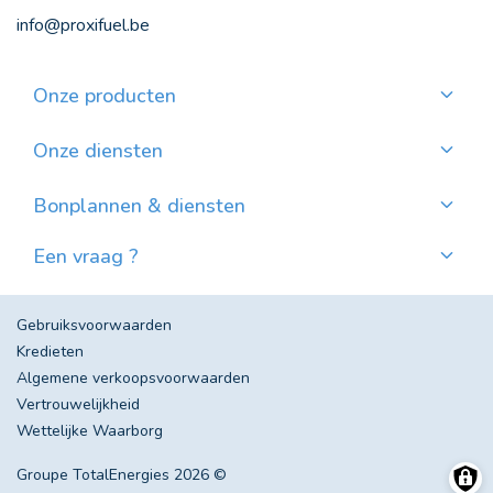
info@proxifuel.be
Onze producten
Kwaliteitsmazout bestellen
Kwalitatievepellets bestellen
Onze diensten
Maandelijkse betaling
Waar pellets vinden?
Bonplannen & diensten
Nieuws
Een vraag ?
Evolutie van de Mazoutprijs in België
Contacteer ons!
Veel gestelde vragen
Gebruiksvoorwaarden
Kredieten
Algemene verkoopsvoorwaarden
Vertrouwelijkheid
Wettelijke Waarborg
Groupe TotalEnergies 2026 ©