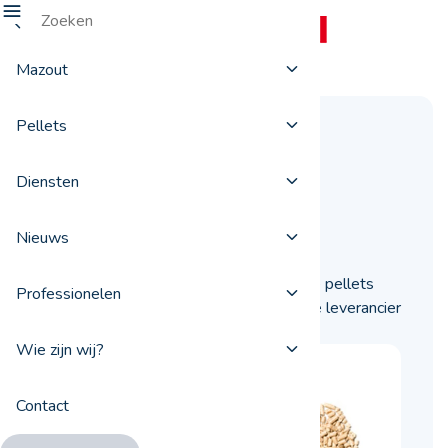
Mazout
Pellets
Vind de juiste
pelletleverancier
Diensten
08 maart 2021
Nieuws
U bent op zoek naar een leverancier die pellets
Professionelen
levert in België? Ontdek hoe u de juiste leverancier
kiest én vindt.
Wie zijn wij?
Contact