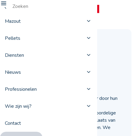
Mazout
Pellets
Houtpellets: de
voordelen t.o.v.
Diensten
houtblokken?
Nieuws
01 maart 2022
Professionelen
Houtpellets worden steeds populairder door hun
hoge calorische waarde en ongekend
Wie zijn wij?
gebruiksgemak. Deze ecologische en voordelige
brandstof zou binnenkort weleens de plaats van
Contact
traditionele houtblokken kunnen innemen. We
leggen u uit waarom.