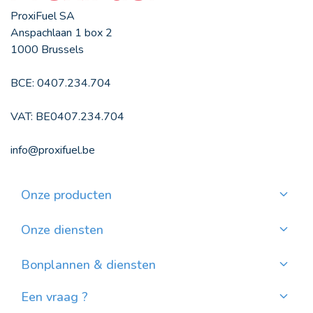
ProxiFuel SA
Anspachlaan 1 box 2
1000 Brussels
BCE: 0407.234.704
VAT: BE0407.234.704
info@proxifuel.be
Onze producten
Kwaliteitsmazout bestellen
Kwalitatievepellets bestellen
Onze diensten
Maandelijkse betaling
Waar pellets vinden?
Bonplannen & diensten
Nieuws
Een vraag ?
Evolutie van de Mazoutprijs in België