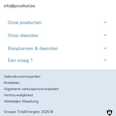
info@proxifuel.be
Onze producten
Kwaliteitsmazout bestellen
Kwalitatievepellets bestellen
Onze diensten
Maandelijkse betaling
Waar pellets vinden?
Bonplannen & diensten
Nieuws
Een vraag ?
Evolutie van de Mazoutprijs in België
Contacteer ons!
Veel gestelde vragen
Gebruiksvoorwaarden
Kredieten
Algemene verkoopsvoorwaarden
Vertrouwelijkheid
Wettelijke Waarborg
Groupe TotalEnergies 2026 ©