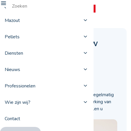
Mazout
Pellets
Wanneer en hoe uw
stookolietank
Diensten
onderhouden?
Nieuws
11 april 2022
Professionelen
Het is belangrijk om uw stookolietank regelmatig
te laten onderhouden om de goede werking van
Wie zijn wij?
uw installatie te garanderen. We vertellen u
wanneer en hoe u te werk moet gaan.
Contact